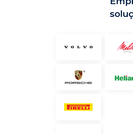
Empr
solu