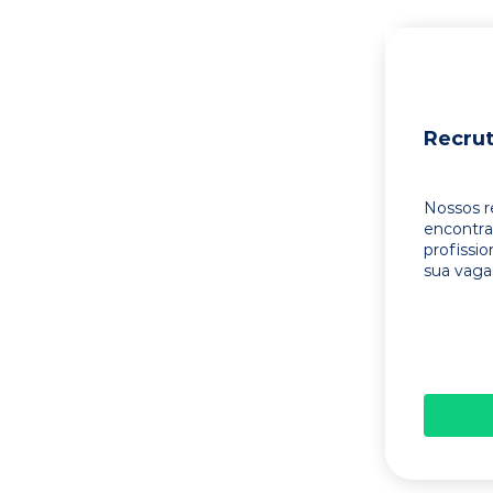
Recru
Nossos r
encontr
profissi
sua vaga