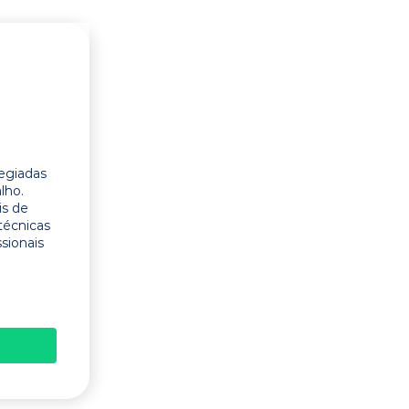
legiadas
lho.
is de
técnicas
ssionais