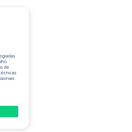
legiadas
lho.
is de
técnicas
ssionais