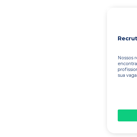
Recru
Nossos r
encontr
profissi
sua vaga