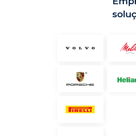
Empr
solu