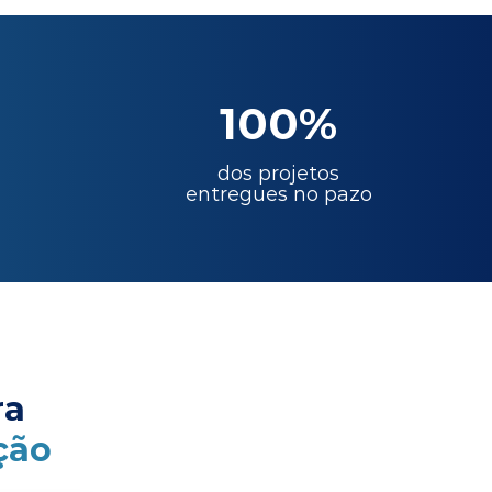
100%
dos projetos
entregues no pazo
ra
ção