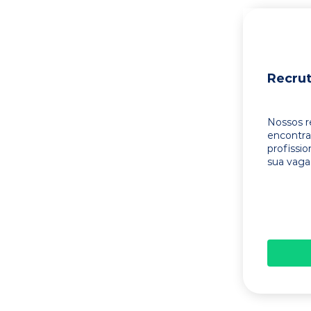
Recru
Nossos r
encontr
profissi
sua vaga