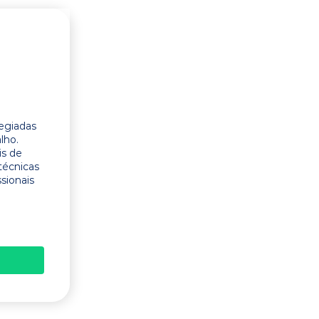
legiadas
lho.
is de
técnicas
ssionais