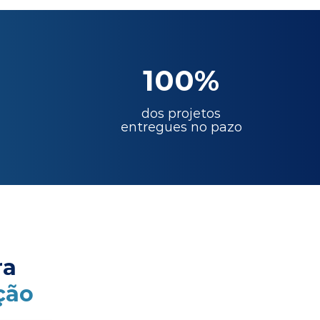
100%
dos projetos
entregues no pazo
ra
ção