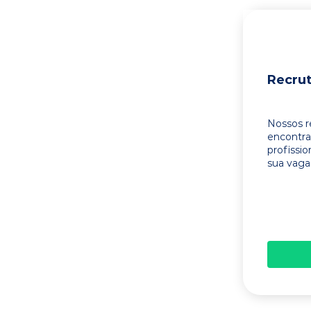
Recru
Nossos r
encontr
profissi
sua vaga