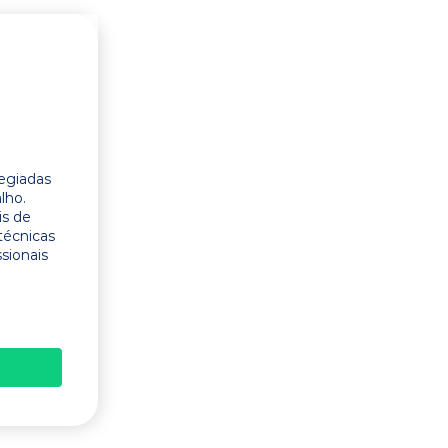
legiadas
lho.
is de
técnicas
ssionais