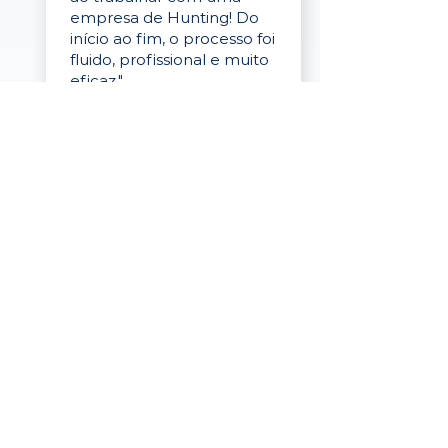
empresa de Hunting! Do
início ao fim, o processo foi
fluido, profissional e muito
eficaz."
Elaine Cristina
Business Partner
da Tigre
“A plataforma é simples de
usar, o suporte foi ótimo e
os filtros funcionam de
verdade! Recebemos
candidatos alinhados,