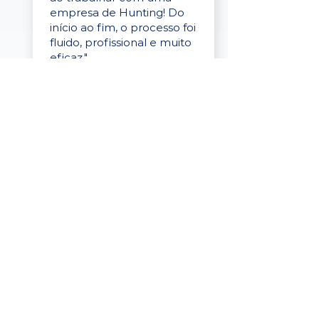
empresa de Hunting! Do
início ao fim, o processo foi
fluido, profissional e muito
eficaz."
Elaine Cristina
Business Partner
da Tigre
“A plataforma é simples de
usar, o suporte foi ótimo e
os filtros funcionam de
verdade! Recebemos
candidatos alinhados,