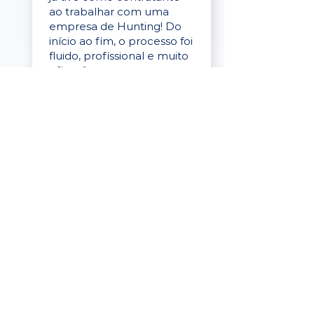
ao trabalhar com uma
empresa de Hunting! Do
início ao fim, o processo foi
fluido, profissional e muito
eficaz."
Elaine Cristina
Business Partner
da Tigre
“A plataforma é simples de
usar, o suporte foi ótimo e
os filtros funcionam de
verdade! Recebemos