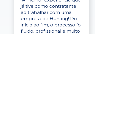
já tive como contratante
ao trabalhar com uma
empresa de Hunting! Do
início ao fim, o processo foi
fluido, profissional e muito
eficaz."
Elaine Cristina
Business Partner
da Tigre
“A plataforma é simples de
usar, o suporte foi ótimo e