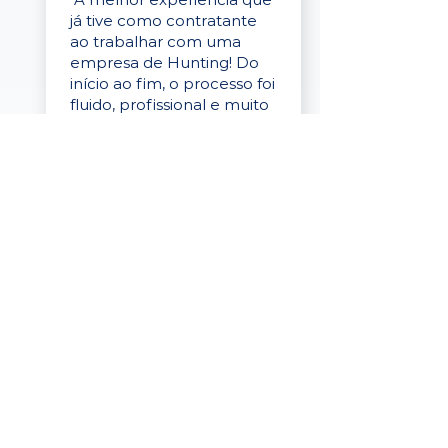
já tive como contratante
ao trabalhar com uma
empresa de Hunting! Do
início ao fim, o processo foi
fluido, profissional e muito
eficaz."
Elaine Cristina
Business Partner
da Tigre
“A plataforma é simples de
usar, o suporte foi ótimo e