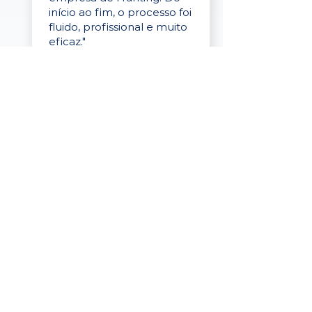
início ao fim, o processo foi
fluido, profissional e muito
eficaz."
Elaine Cristina
Business Partner
da Tigre
“A plataforma é simples de
usar, o suporte foi ótimo e
os filtros funcionam de
verdade! Recebemos
candidatos alinhados,
mesmo numa região