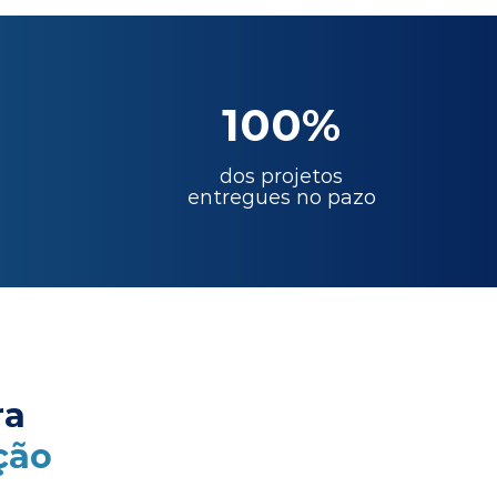
100%
dos projetos
entregues no pazo
ra
ção