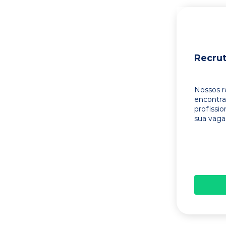
Recru
Nossos r
encontr
profissi
sua vaga