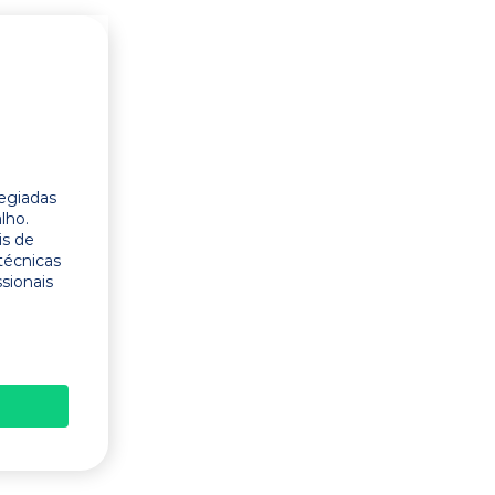
legiadas
lho.
is de
técnicas
ssionais