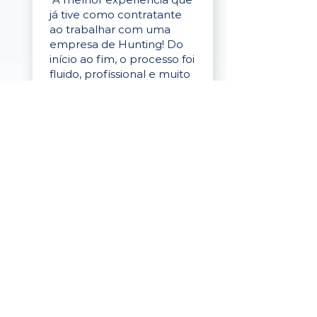
já tive como contratante
ao trabalhar com uma
empresa de Hunting! Do
início ao fim, o processo foi
fluido, profissional e muito
eficaz."
Elaine Cristina
Business Partner
da Tigre
“A plataforma é simples de
usar, o suporte foi ótimo e