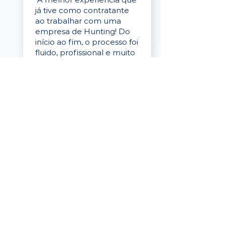
já tive como contratante
ao trabalhar com uma
empresa de Hunting! Do
início ao fim, o processo foi
fluido, profissional e muito
eficaz."
Elaine Cristina
Business Partner
da Tigre
“A plataforma é simples de
usar, o suporte foi ótimo e