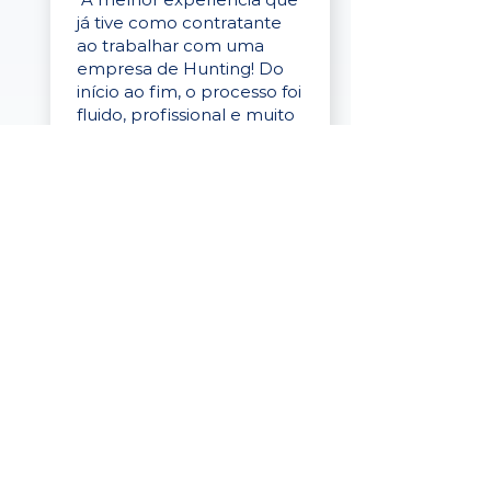
já tive como contratante
ao trabalhar com uma
empresa de Hunting! Do
início ao fim, o processo foi
fluido, profissional e muito
eficaz."
Elaine Cristina
Business Partner
da Tigre
“A plataforma é simples de
usar, o suporte foi ótimo e