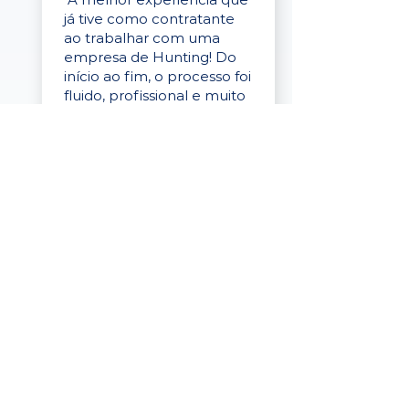
já tive como contratante
ao trabalhar com uma
empresa de Hunting! Do
início ao fim, o processo foi
fluido, profissional e muito
eficaz."
Elaine Cristina
Business Partner
da Tigre
“A plataforma é simples de
usar, o suporte foi ótimo e