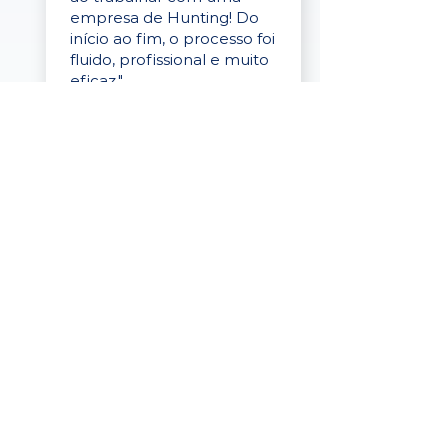
empresa de Hunting! Do
início ao fim, o processo foi
fluido, profissional e muito
eficaz."
Elaine Cristina
Business Partner
da Tigre
“A plataforma é simples de
usar, o suporte foi ótimo e
os filtros funcionam de
verdade! Recebemos
candidatos alinhados,