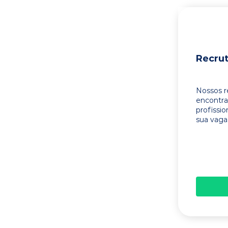
Recru
Nossos r
encontr
profissi
sua vaga