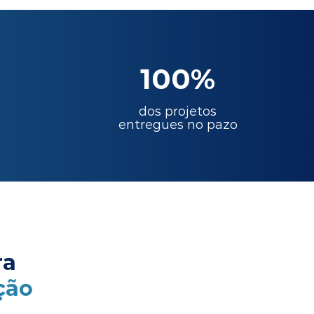
100%
dos projetos
entregues no pazo
ra
ção