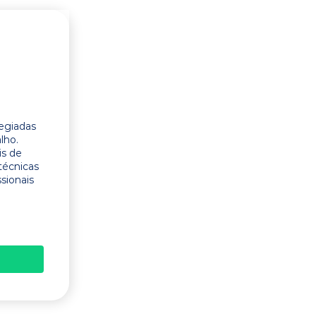
legiadas
lho.
is de
técnicas
ssionais