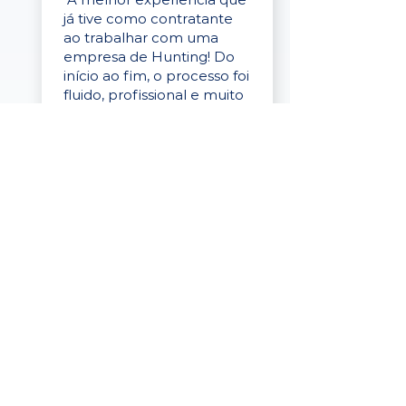
já tive como contratante
ao trabalhar com uma
empresa de Hunting! Do
início ao fim, o processo foi
fluido, profissional e muito
eficaz."
Elaine Cristina
Business Partner
da Tigre
“A plataforma é simples de
usar, o suporte foi ótimo e