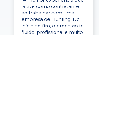
já tive como contratante
ao trabalhar com uma
empresa de Hunting! Do
início ao fim, o processo foi
fluido, profissional e muito
eficaz."
Elaine Cristina
Business Partner
da Tigre
“A plataforma é simples de
usar, o suporte foi ótimo e