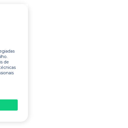
legiadas
lho.
is de
técnicas
ssionais