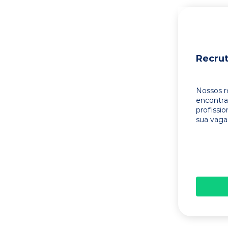
Recru
Nossos r
encontr
profissi
sua vaga