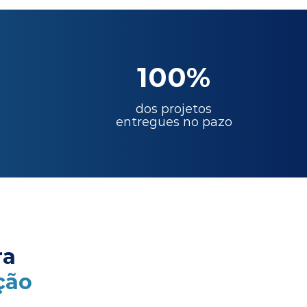
100%
dos projetos
entregues no pazo
ra
ção