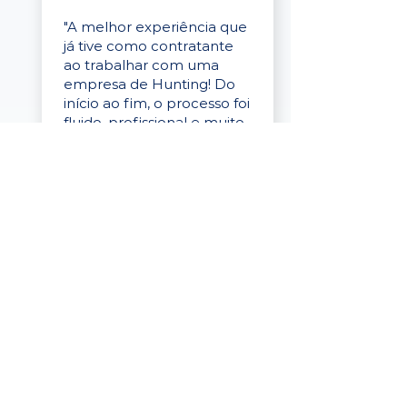
"A melhor experiência que
já tive como contratante
ao trabalhar com uma
empresa de Hunting! Do
início ao fim, o processo foi
fluido, profissional e muito
eficaz."
Elaine Cristina
Business Partner
da Tigre
“A plataforma é simples de