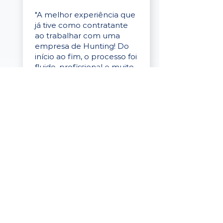
"A melhor experiência que
já tive como contratante
ao trabalhar com uma
empresa de Hunting! Do
início ao fim, o processo foi
fluido, profissional e muito
eficaz."
Elaine Cristina
Business Partner
da Tigre
“A plataforma é simples de