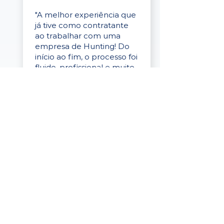
"A melhor experiência que
já tive como contratante
ao trabalhar com uma
empresa de Hunting! Do
início ao fim, o processo foi
fluido, profissional e muito
eficaz."
Elaine Cristina
Business Partner
da Tigre
“A plataforma é simples de