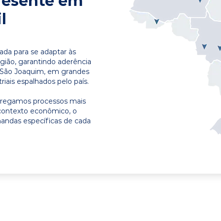
resente em
l
ada para se adaptar às
egião, garantindo aderência
m São Joaquim, em grandes
riais espalhados pelo país.
ntregamos processos mais
contexto econômico, o
emandas específicas de cada