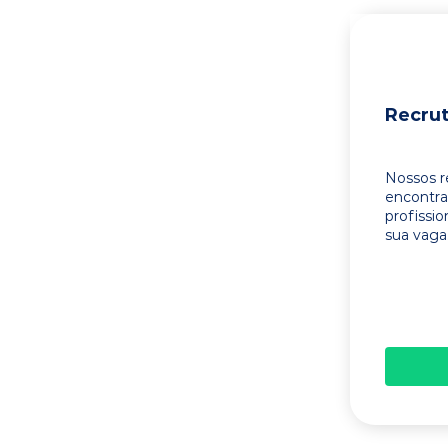
Recru
Nossos r
encontr
profissi
sua vaga