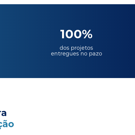
100%
dos projetos
entregues no pazo
ra
ção