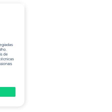
legiadas
lho.
is de
técnicas
ssionais