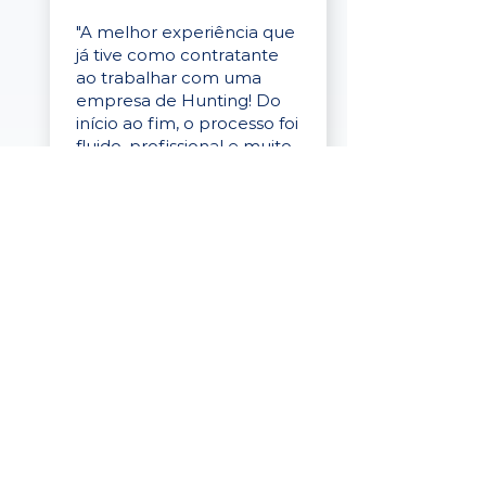
"A melhor experiência que
já tive como contratante
ao trabalhar com uma
empresa de Hunting! Do
início ao fim, o processo foi
fluido, profissional e muito
eficaz."
Elaine Cristina
Business Partner
da Tigre
“A plataforma é simples de