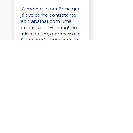
"A melhor experiência que
já tive como contratante
ao trabalhar com uma
empresa de Hunting! Do
início ao fim, o processo foi
fluido, profissional e muito
eficaz."
Elaine Cristina
Business Partner
da Tigre
“A plataforma é simples de