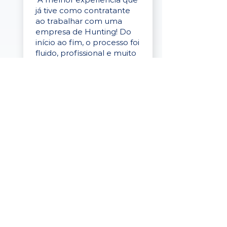
já tive como contratante
ao trabalhar com uma
empresa de Hunting! Do
início ao fim, o processo foi
fluido, profissional e muito
eficaz."
Elaine Cristina
Business Partner
da Tigre
“A plataforma é simples de
usar, o suporte foi ótimo e