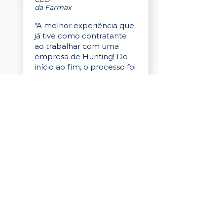
da Farmax
"A melhor experiência que
já tive como contratante
ao trabalhar com uma
empresa de Hunting! Do
início ao fim, o processo foi
fluido, profissional e muito
eficaz."
Elaine Cristina
Business Partner
da Tigre