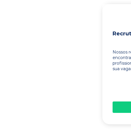
Recru
Nossos r
encontr
profissi
sua vaga