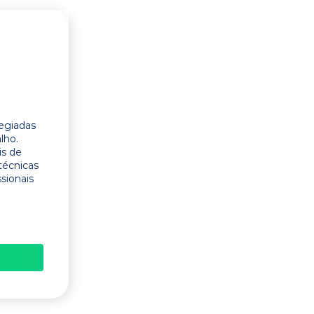
legiadas
lho.
is de
técnicas
ssionais