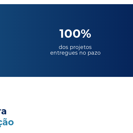
100%
dos projetos
entregues no pazo
ra
ção