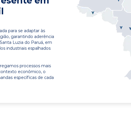
resente em
l
ada para se adaptar às
egião, garantindo aderência
 Santa Luzia do Paruá, em
os industriais espalhados
ntregamos processos mais
contexto econômico, o
emandas específicas de cada