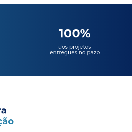
100%
dos projetos
entregues no pazo
ra
ção