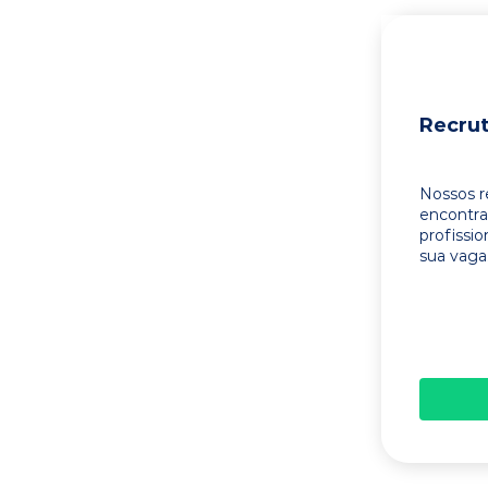
Recru
Nossos r
encontr
profissi
sua vaga