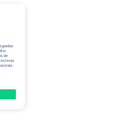
legiadas
lho.
is de
técnicas
ssionais