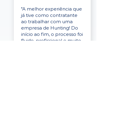
"A melhor experiência que
já tive como contratante
ao trabalhar com uma
empresa de Hunting! Do
início ao fim, o processo foi
fluido, profissional e muito
eficaz."
Elaine Cristina
Business Partner
da Tigre
“A plataforma é simples de