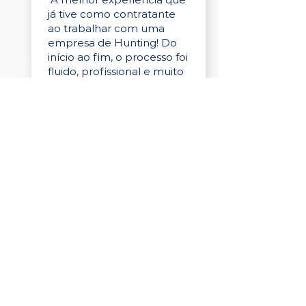
já tive como contratante
ao trabalhar com uma
empresa de Hunting! Do
início ao fim, o processo foi
fluido, profissional e muito
eficaz."
Elaine Cristina
Business Partner
da Tigre
“A plataforma é simples de
usar, o suporte foi ótimo e