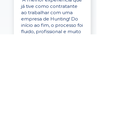
já tive como contratante
ao trabalhar com uma
empresa de Hunting! Do
início ao fim, o processo foi
fluido, profissional e muito
eficaz."
Elaine Cristina
Business Partner
da Tigre
“A plataforma é simples de
usar, o suporte foi ótimo e