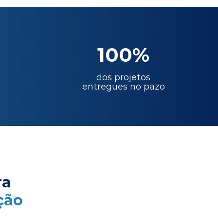
100%
dos projetos
entregues no pazo
ra
ção