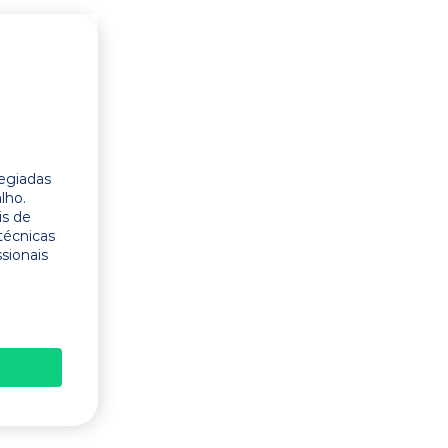
legiadas
lho.
is de
técnicas
ssionais