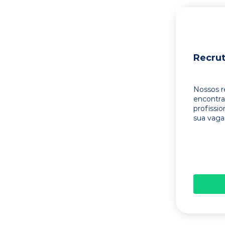
Recru
Nossos r
encontr
profissi
sua vaga