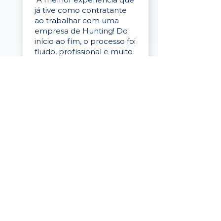
já tive como contratante
ao trabalhar com uma
empresa de Hunting! Do
início ao fim, o processo foi
fluido, profissional e muito
eficaz."
Elaine Cristina
Business Partner
da Tigre
“A plataforma é simples de
usar, o suporte foi ótimo e