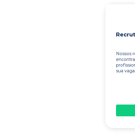
Recru
Nossos r
encontr
profissi
sua vaga