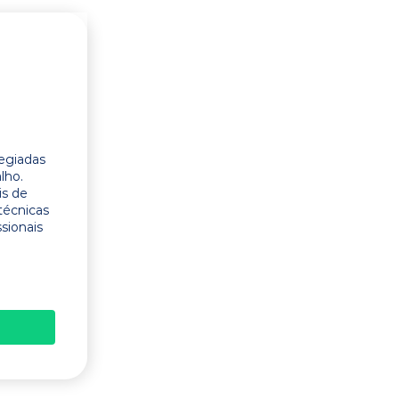
legiadas
lho.
is de
técnicas
ssionais