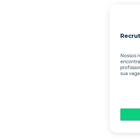
Recru
Nossos r
encontr
profissi
sua vaga