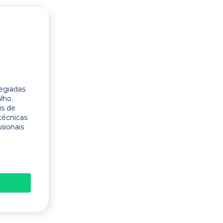
legiadas
lho.
is de
técnicas
ssionais