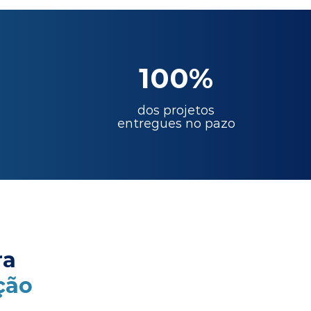
100%
dos projetos
entregues no pazo
ra
ção