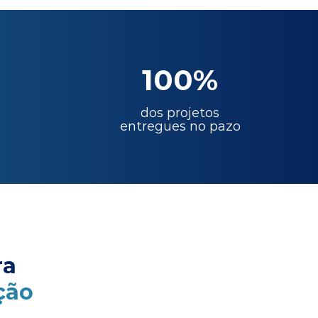
100%
dos projetos
entregues no pazo
ra
ção