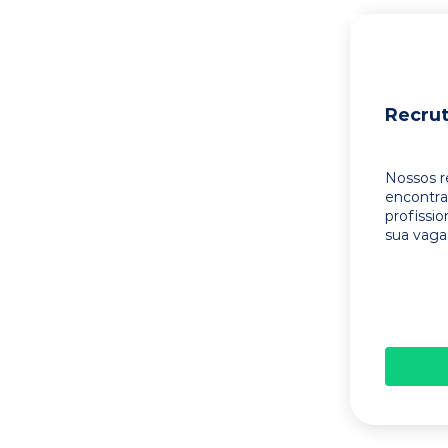
Recru
Nossos r
encontr
profissi
sua vaga