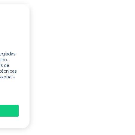
legiadas
lho.
is de
técnicas
ssionais