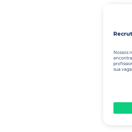
Recru
Nossos r
encontr
profissi
sua vaga