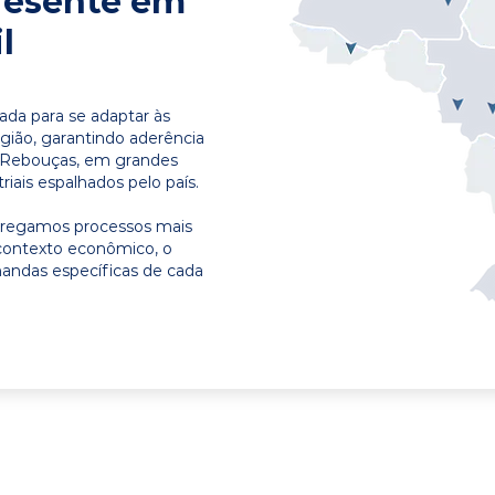
resente em
l
ada para se adaptar às
egião, garantindo aderência
m Rebouças, em grandes
riais espalhados pelo país.
ntregamos processos mais
contexto econômico, o
emandas específicas de cada