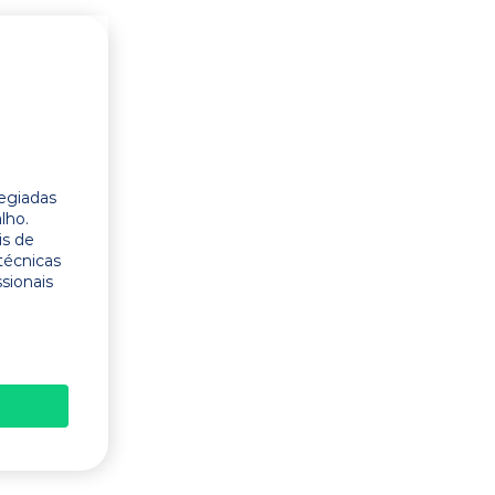
legiadas
lho.
is de
técnicas
ssionais