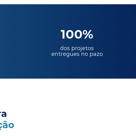
100%
dos projetos
entregues no pazo
ra
ção