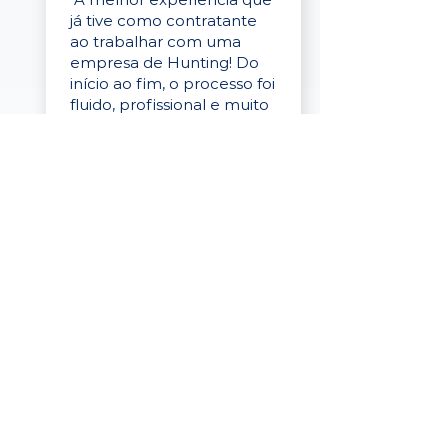
já tive como contratante
ao trabalhar com uma
empresa de Hunting! Do
início ao fim, o processo foi
fluido, profissional e muito
eficaz."
Elaine Cristina
Business Partner
da Tigre
“A plataforma é simples de
usar, o suporte foi ótimo e