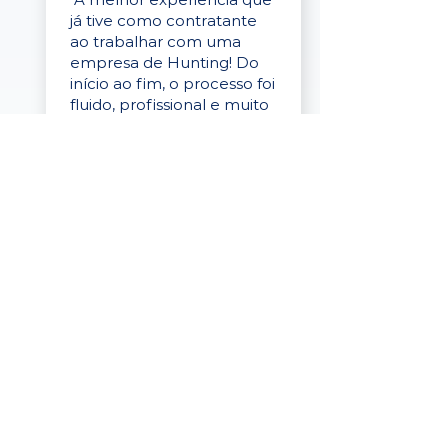
já tive como contratante
ao trabalhar com uma
empresa de Hunting! Do
início ao fim, o processo foi
fluido, profissional e muito
eficaz."
Elaine Cristina
Business Partner
da Tigre
“A plataforma é simples de
usar, o suporte foi ótimo e