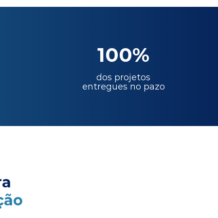
100%
dos projetos
entregues no pazo
ra
ção