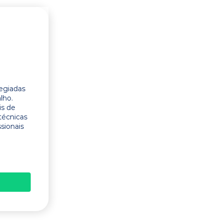
legiadas
lho.
is de
técnicas
ssionais