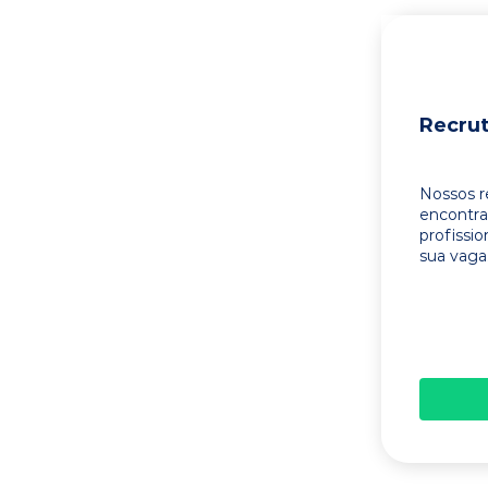
Recru
Nossos r
encontr
profissi
sua vaga