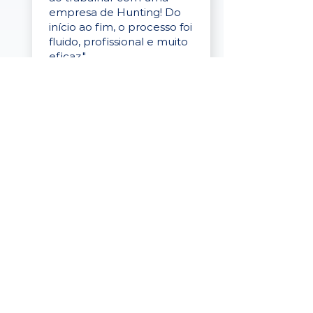
empresa de Hunting! Do
início ao fim, o processo foi
fluido, profissional e muito
eficaz."
Elaine Cristina
Business Partner
da Tigre
“A plataforma é simples de
usar, o suporte foi ótimo e
os filtros funcionam de
verdade! Recebemos
candidatos alinhados,