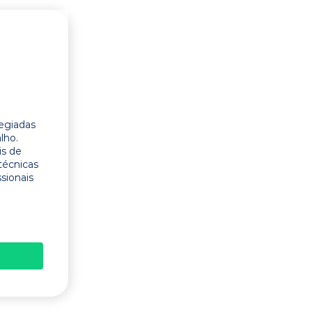
legiadas
lho.
is de
técnicas
ssionais