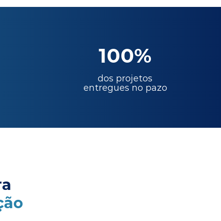
100%
dos projetos
entregues no pazo
ra
ção