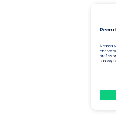
Recru
Nossos r
encontr
profissi
sua vaga