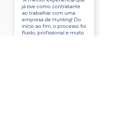
já tive como contratante
ao trabalhar com uma
empresa de Hunting! Do
início ao fim, o processo foi
fluido, profissional e muito
eficaz."
Elaine Cristina
Business Partner
da Tigre
“A plataforma é simples de
usar, o suporte foi ótimo e