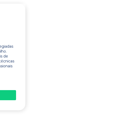
legiadas
lho.
is de
técnicas
ssionais