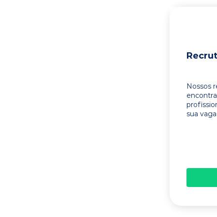
Recru
Nossos r
encontr
profissi
sua vaga