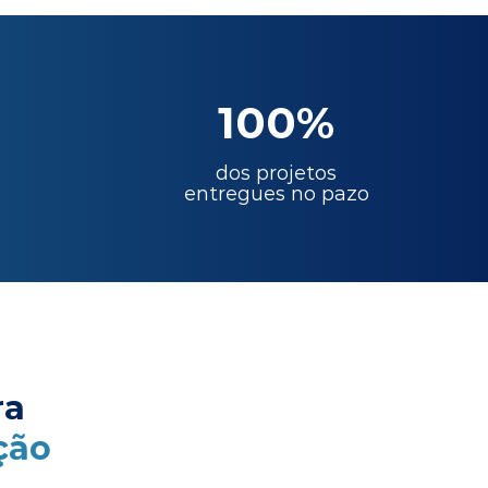
100%
dos projetos
entregues no pazo
ra
ção