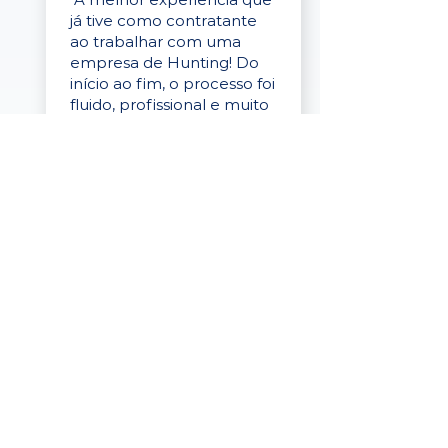
já tive como contratante
ao trabalhar com uma
empresa de Hunting! Do
início ao fim, o processo foi
fluido, profissional e muito
eficaz."
Elaine Cristina
Business Partner
da Tigre
“A plataforma é simples de
usar, o suporte foi ótimo e