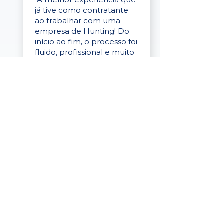
já tive como contratante
ao trabalhar com uma
empresa de Hunting! Do
início ao fim, o processo foi
fluido, profissional e muito
eficaz."
Elaine Cristina
Business Partner
da Tigre
“A plataforma é simples de
usar, o suporte foi ótimo e