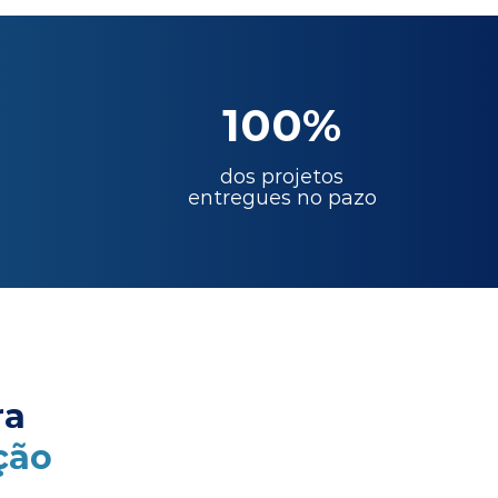
100%
dos projetos
entregues no pazo
ra
ção