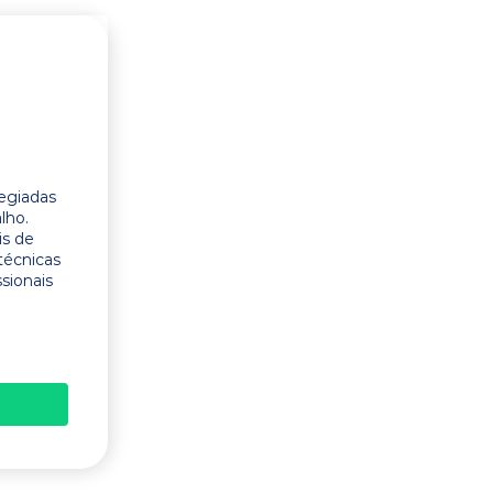
legiadas
lho.
is de
técnicas
ssionais