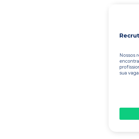
Recru
Nossos r
encontr
profissi
sua vaga