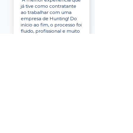
já tive como contratante
ao trabalhar com uma
empresa de Hunting! Do
início ao fim, o processo foi
fluido, profissional e muito
eficaz."
Elaine Cristina
Business Partner
da Tigre
“A plataforma é simples de
usar, o suporte foi ótimo e